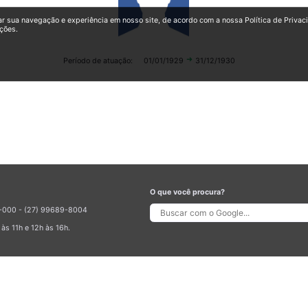
ar sua navegação e experiência em nosso site, de acordo com a nossa Política de Privac
ções.
arrow_right_alt
Período de atuação:
01/01/1929
31/12/1930
O que você procura?
70-000 - (27) 99689-8004
às 11h e 12h às 16h.