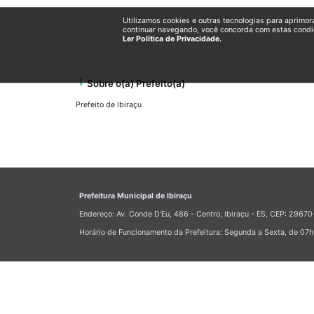
Utilizamos cookies e outras tecnologias para aprimor
continuar navegando, você concorda com estas condi
Ler Política de Privacidade.
info_i
Sobre o(a) Prefeito(a)
Prefeito de Ibiraçu
Prefeitura Municipal de Ibiraçu
Endereço: Av. Conde D'Eu, 486 - Centro, Ibiraçu - ES, CEP: 296
Horário de Funcionamento da Prefeitura: Segunda a Sexta, de 07h 