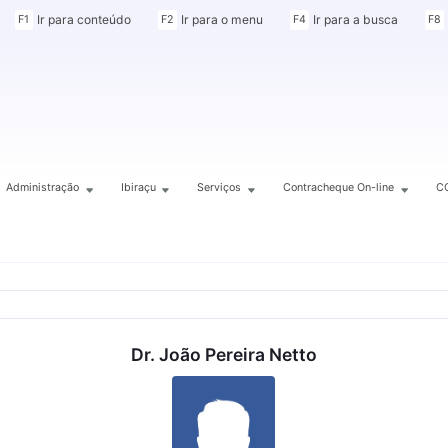
Ir para conteúdo
Ir para o menu
Ir para a busca
F1
F2
F4
F8
Administração
Ibiraçu
Serviços
Contracheque On-line
C
Dr. João Pereira Netto