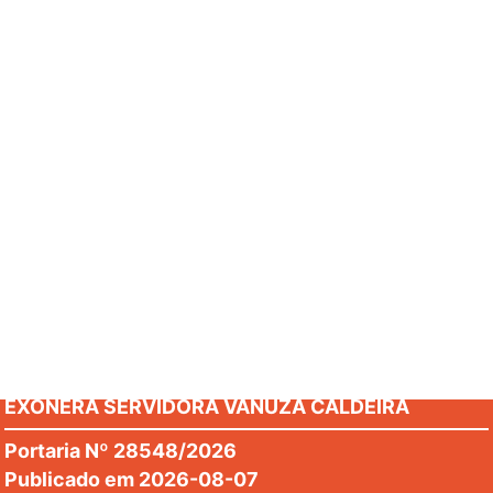
Veja mais
Legislação
Portaria Nº 28551/2026
Publicado em 2026-08-07
DISPÕE SOBRE A CONCESSÃO DE PROGRESSÃO
HORIZONTAL A SERVIDORA ROVENIA DO CARMO
Portaria Nº 28550/2026
MARTINS
Publicado em 2026-08-07
DISPÕE SOBRE A CONCESSÃO DE PROGRESSÃO
HORIZONTAL A SERVIDORA FERNANDA TEIXEIRA
Portaria Nº 28549/2026
PEREIRA
Publicado em 2026-08-07
EXONERA SERVIDORA VANUZA CALDEIRA
BORGES
Portaria Nº 28548/2026
Publicado em 2026-08-07