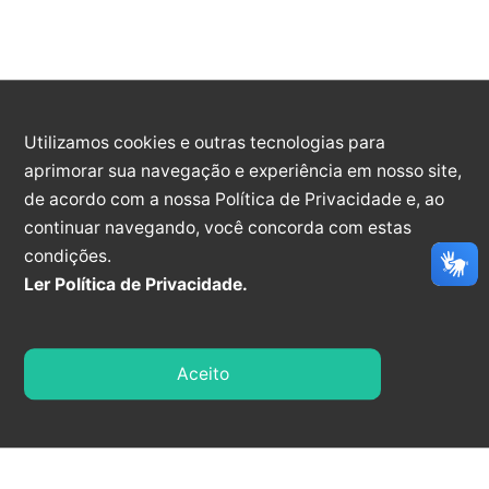
NÚMEROS ATUALIZADOS
Atualização: 27/04/2025 16:00:00
Utilizamos cookies e outras tecnologias para
aprimorar sua navegação e experiência em nosso site,
SUSPEITOS
CONFIRMADOS
DESCARTADOS
de acordo com a nossa Política de Privacidade e, ao
0
5389
13502
continuar navegando, você concorda com estas
condições.
Ler Política de Privacidade.
CURADOS
NOTIFICAÇÕES
INTERNADOS
5330
187191
0
Aceito
ÓBITOS
52