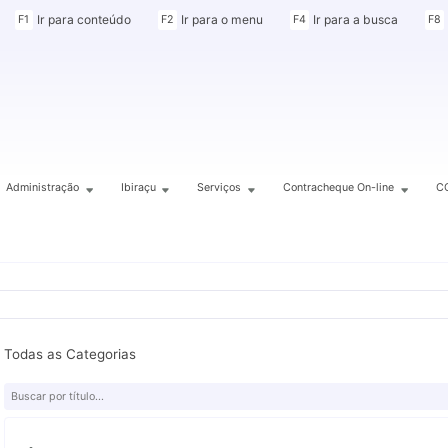
Ir para conteúdo
Ir para o menu
Ir para a busca
F1
F2
F4
F8
Administração
Ibiraçu
Serviços
Contracheque On-line
C
Todas as Categorias