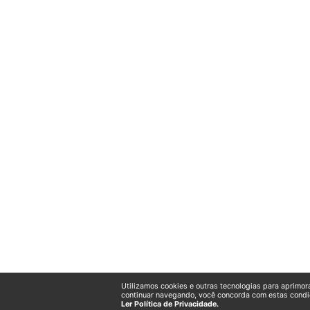
Utilizamos cookies e outras tecnologias para aprimor
continuar navegando, você concorda com estas condi
Ler Política de Privacidade.