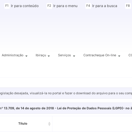
Ir para conteúdo
Ir para o menu
Ir para a busca
F1
F2
F4
F8
Administração
Ibiraçu
Serviços
Contracheque On-line
C
legislação desejada, visualizá-la no portal e fazer o download do arquivo para o seu com
nº 13.709, de 14 de agosto de 2018 - Lei de Proteção de Dados Pessoais (LGPD)- no â
Título