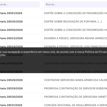
rtaria 28551/2026
DISPÕE SOBRE A CONCESSÃO DE PROGRESSÃO HOR
rtaria 28535/2026
DISPÕE SOBRE REVOGAÇÃO DE PORTARIA. [...]
rtaria 28550/2026
DISPÕE SOBRE A CONCESSÃO DE PROGRESSÃO HORI
rtaria 28523/2026
EXONERA A PEDIDO, SERVIDORA REGINA APARECIDA
rtaria 28524/2026
EXONERA A PEDIDO, SERVIDOR JOSE FRANCISCO D
ar sua navegação e experiência em nosso site, de acordo com a nossa Política de Privac
rtaria 28525/2026
CONTRATAR SERVIDORA IGLESIANE MADEIRA DOS S
ções.
rtaria 28526/2026
CONTRATAR SERVIDORA MARCELA PINZ CALDEIRA P
rtaria 28527/2026
CONTRATAR SERVIDOR JOSE WERLES LEONIDIO SAN
rtaria 28528/2026
CONTRATAR SERVIDORA MARIA APARECIDA CALDEIR
rtaria 28529/2026
PRORROGA CONTRATAÇÃO DE SERVIDOR ROBSON SA
rtaria 28530/2026
PRORROGA CONTRATAÇÃO DE SERVIDORA IVANETE 
rtaria 28531/2026
CONCEDE ADICIONAL DE INSALUBRIDADE A SERVID