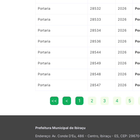
Portaria
28532
2026
Po
Portaria
28533
2026
Po
Portaria
28534
2026
Po
Portaria
28536
2026
Po
Portaria
28544
2026
Po
Portaria
28549
2026
Po
Portaria
28548
2026
Po
Portaria
28547
2026
Po
<<
<
1
2
3
4
5
Prefeitura Municipal de Ibiraçu
Endereço: Av. Conde D'Eu, 486 - Centro, Ibiraçu - ES, CEP: 296