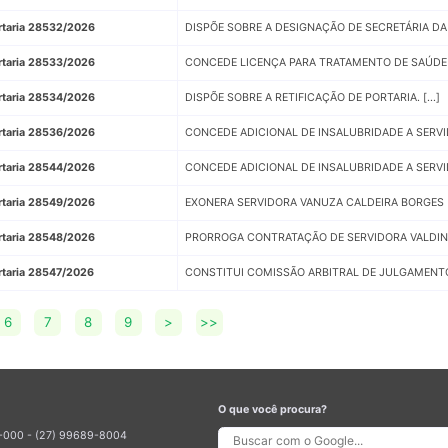
rtaria 28532/2026
DISPÕE SOBRE A DESIGNAÇÃO DE SECRETÁRIA DA J
rtaria 28533/2026
CONCEDE LICENÇA PARA TRATAMENTO DE SAÚDE A 
rtaria 28534/2026
DISPÕE SOBRE A RETIFICAÇÃO DE PORTARIA. [...]
rtaria 28536/2026
CONCEDE ADICIONAL DE INSALUBRIDADE A SERVID
rtaria 28544/2026
CONCEDE ADICIONAL DE INSALUBRIDADE A SERVIDO
rtaria 28549/2026
EXONERA SERVIDORA VANUZA CALDEIRA BORGES [.
rtaria 28548/2026
PRORROGA CONTRATAÇÃO DE SERVIDORA VALDINET
rtaria 28547/2026
CONSTITUI COMISSÃO ARBITRAL DE JULGAMENTO
6
7
8
9
>
>>
O que você procura?
70-000 - (27) 99689-8004