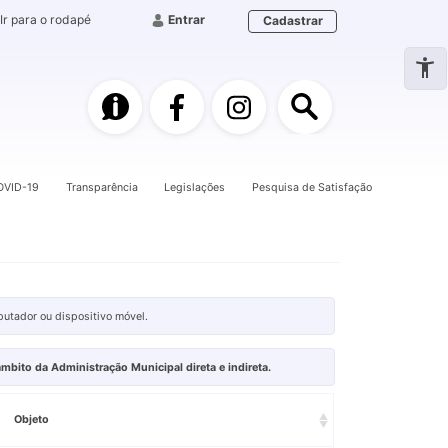
Ir para o rodapé
Entrar
Cadastrar
e-SIC
Facebook
Instagram
Pesquisa
OVID-19
Transparência
Legislações
Pesquisa de Satisfação
putador ou dispositivo móvel.
mbito da Administração Municipal direta e indireta.
Objeto