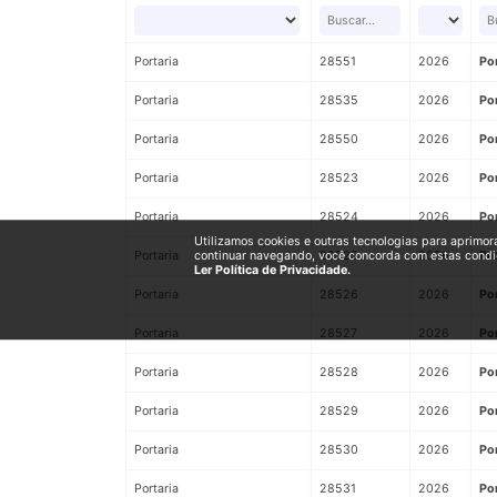
Portaria
28551
2026
Po
Portaria
28535
2026
Po
Portaria
28550
2026
Po
Portaria
28523
2026
Po
Portaria
28524
2026
Po
Utilizamos cookies e outras tecnologias para aprimor
Portaria
28525
2026
Po
continuar navegando, você concorda com estas condi
Ler Política de Privacidade.
Portaria
28526
2026
Po
Portaria
28527
2026
Po
Portaria
28528
2026
Po
Portaria
28529
2026
Po
Portaria
28530
2026
Po
Portaria
28531
2026
Po