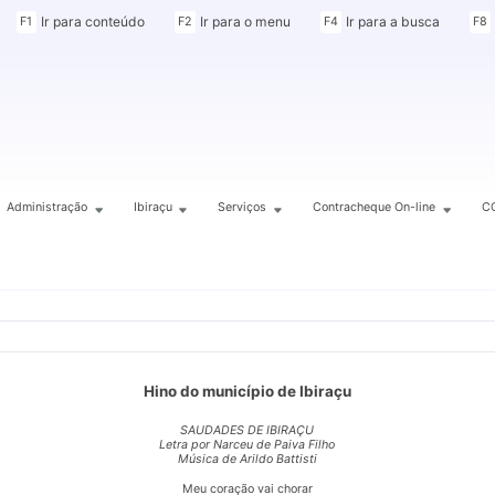
Ir para conteúdo
Ir para o menu
Ir para a busca
F1
F2
F4
F8
Administração
Ibiraçu
Serviços
Contracheque On-line
C
Hino do município de Ibiraçu
SAUDADES DE IBIRAÇU
Letra por Narceu de Paiva Filho
Música de Arildo Battisti
Meu coração vai chorar