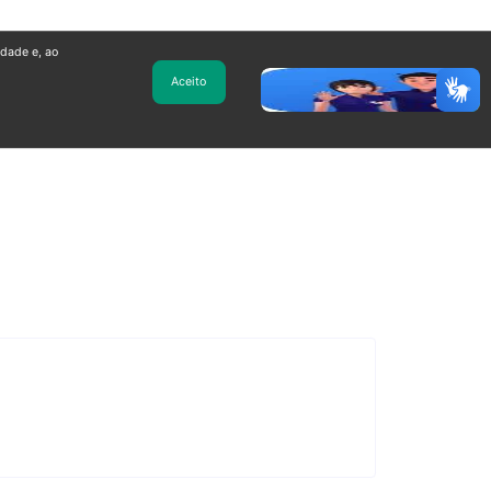
idade e, ao
Aceito