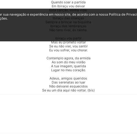
Quando soar a partida
Em Ibiraçu vou deixar
Esta canção, minha vida.
ar sua navegação e experiência em nosso site, de acordo com a nossa Política de Privac
Ibiraçu das crianças
ções.
Sempre a brincar na biquinha
Ibiraçu das lembranças
Não tens rival, és rainha.
Ibiraçu vou partir
Mas eu prometo voltar
Se eu não vier, vou sentir
Eu vou sofrer, vou chorar.
Contemplo agora, da ermida
Ao som do meu violão
A tua imagem, querida
Lugar no meu coração.
Adeus, amigos queridos
Das serenatas ao luar
Não deixarei esquecidos
Se eu um dia aqui não voltar. (bis)