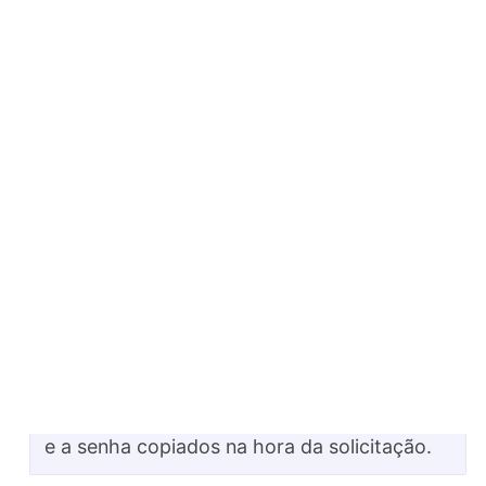
e-SIC
Facebook
Instagram
Ouvidoria -
Acompanhamento de
solicitações
Aqui você tem acesso às solicitações feitas
na ouvidoria do município. Use o protocolo
e a senha copiados na hora da solicitação.