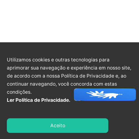
Carta de Serviço 2025/2
Esta Carta de Serviços é um documento elaborado
para informar ao usuário sobre os serviços
prestados pelo órgão, as formas de acesso a esses
serviços e seus compromissos e padrões de
qualidade de atendimento ao público.
Download
Utilizamos cookies e outras tecnologias para
aprimorar sua navegação e experiência em nosso site,
de acordo com a nossa Política de Privacidade e, ao
Carta de Serviço 2025
continuar navegando, você concorda com estas
condições.
Esta Carta de Serviços é um documento elaborado
Ler Política de Privacidade.
para informar ao usuário sobre os serviços
prestados pelo órgão, as formas de acesso a esses
serviços e seus compromissos e padrões de
qualidade de atendimento ao público.
Aceito
Download