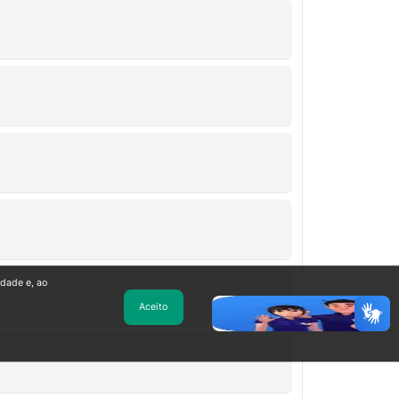
idade e, ao
Aceito