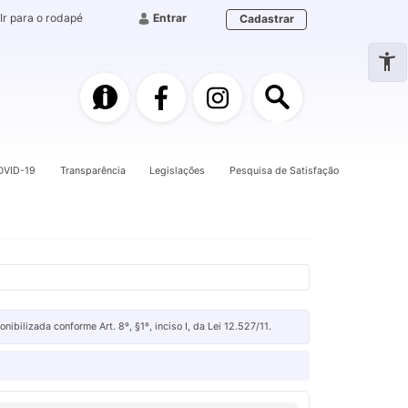
Ir para o rodapé
Entrar
Cadastrar
e-SIC
Facebook
Instagram
Pesquisa
OVID-19
Transparência
Legislações
Pesquisa de Satisfação
ilizada conforme Art. 8º, §1º, inciso I, da Lei 12.527/11.