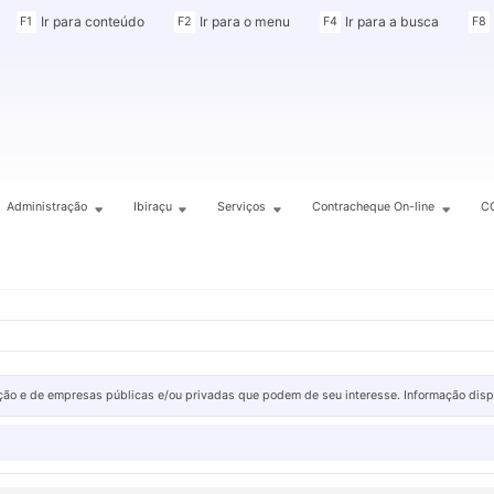
Ir para conteúdo
Ir para o menu
Ir para a busca
F1
F2
F4
F8
Administração
Ibiraçu
Serviços
Contracheque On-line
C
ão e de empresas públicas e/ou privadas que podem de seu interesse. Informação disponib