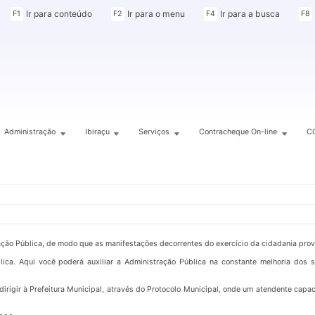
Ir para conteúdo
Ir para o menu
Ir para a busca
F1
F2
F4
F8
Administração
Ibiraçu
Serviços
Contracheque On-line
C
ração Pública, de modo que as manifestações decorrentes do exercício da cidadania pro
ica. Aqui você poderá auxiliar a Administração Pública na constante melhoria dos s
irigir à Prefeitura Municipal, através do Protocolo Municipal, onde um atendente capaci