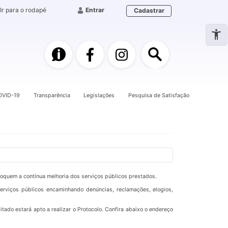
Ir para o rodapé
Entrar
Cadastrar
e-SIC
Facebook
Instagram
Pesquisa
OVID-19
Transparência
Legislações
Pesquisa de Satisfação
voquem a contínua melhoria dos serviços públicos prestados.
erviços públicos encaminhando denúncias, reclamações, elogios,
tado estará apto a realizar o Protocolo. Confira abaixo o endereço