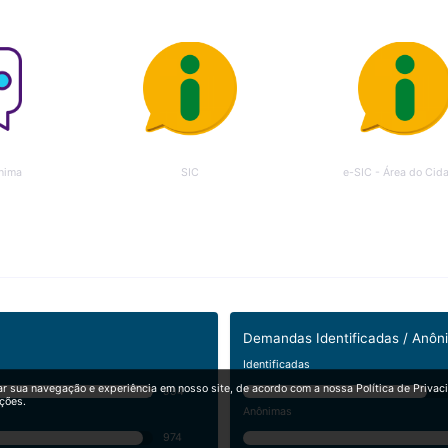
nima
SIC
e-SIC - Área do Cid
Demandas Identificadas / Anôn
Identificadas
ar sua navegação e experiência em nosso site, de acordo com a nossa Política de Privac
994
ções.
Anônimas
974