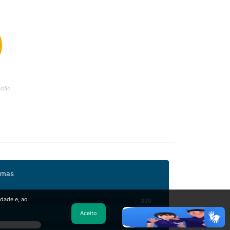
adão
imas
idade e, ao
390
Aceito
604