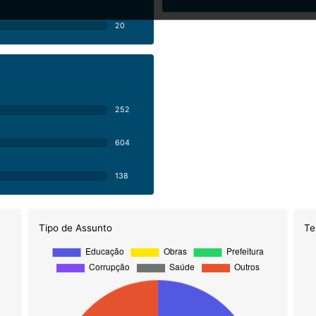
20
252
604
138
Tipo de Assunto
Te