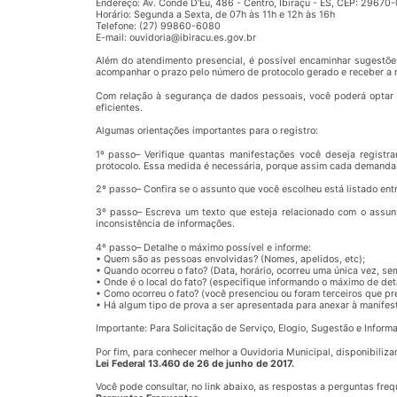
Endereço: Av. Conde D'Eu, 486 - Centro, Ibiraçu - ES, CEP: 29670
Horário: Segunda a Sexta, de 07h às 11h e 12h às 16h
Telefone: (27) 99860-6080
E-mail: ouvidoria@ibiracu.es.gov.br
Além do atendimento presencial, é possível encaminhar sugestões
acompanhar o prazo pelo número de protocolo gerado e receber a 
Com relação à segurança de dados pessoais, você poderá optar p
eficientes.
Algumas orientações importantes para o registro:
1º passo– Verifique quantas manifestações você deseja regist
protocolo. Essa medida é necessária, porque assim cada demanda 
2º passo– Confira se o assunto que você escolheu está listado ent
3º passo– Escreva um texto que esteja relacionado com o assun
inconsistência de informações.
4º passo– Detalhe o máximo possível e informe:
• Quem são as pessoas envolvidas? (Nomes, apelidos, etc);
• Quando ocorreu o fato? (Data, horário, ocorreu uma única vez, sem
• Onde é o local do fato? (especifique informando o máximo de deta
• Como ocorreu o fato? (você presenciou ou foram terceiros que pr
• Há algum tipo de prova a ser apresentada para anexar à manifes
Importante: Para Solicitação de Serviço, Elogio, Sugestão e Inform
Por fim, para conhecer melhor a Ouvidoria Municipal, disponibiliza
Lei Federal 13.460 de 26 de junho de 2017.
Você pode consultar, no link abaixo, as respostas a perguntas fre