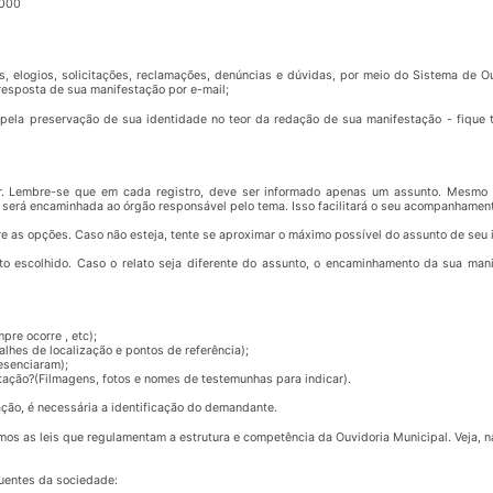
-000
, elogios, solicitações, reclamações, denúncias e dúvidas, por meio do Sistema de Ou
resposta de sua manifestação por e-mail;
ela preservação de sua identidade no teor da redação de sua manifestação - fique tr
rar. Lembre-se que em cada registro, deve ser informado apenas um assunto. Mesm
será encaminhada ao órgão responsável pelo tema. Isso facilitará o seu acompanhamen
re as opções. Caso não esteja, tente se aproximar o máximo possível do assunto de seu 
to escolhido. Caso o relato seja diferente do assunto, o encaminhamento da sua man
pre ocorre , etc);
lhes de localização e pontos de referência);
esenciaram);
tação?(Filmagens, fotos e nomes de testemunhas para indicar).
ação, é necessária a identificação do demandante.
mos as leis que regulamentam a estrutura e competência da Ouvidoria Municipal. Veja, na
quentes da sociedade: