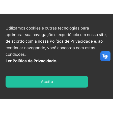
REFORMA DA EDIFICAÇÃO ONDE FUNCIONA A
UNIDADE BÁSICA DE SAÚDE “MARGARIDA
CAMPAGNARO GUIDETTI, EM ATENDIMENTO A
SECRETARIA MUNICIPAL DE SAÚDE – SEMUS. [...]
Utilizamos cookies e outras tecnologias para
aprimorar sua navegação e experiência em nosso site,
PREGÃO ELETRÔNICO
de acordo com a nossa Política de Privacidade e, ao
continuar navegando, você concorda com estas
3
condições.
Ler Política de Privacidade.
2026
PREGÃO ELETRÔNICO - 3/2026
Aceito
SEMUS - TRATA-SE DE LICITAÇÃO NA
MODALIDADE PREGÃO, NA FORMA ELETRÔNICA,
PARA AQUISIÇÃO DE EQUIPAMENTO MÉDICO
HOSPITALAR E MOBILIÁRIO, PARA ATENDER A
SECRETARIA MUNICIPAL DE SAÚDE - SEMUS. [...]