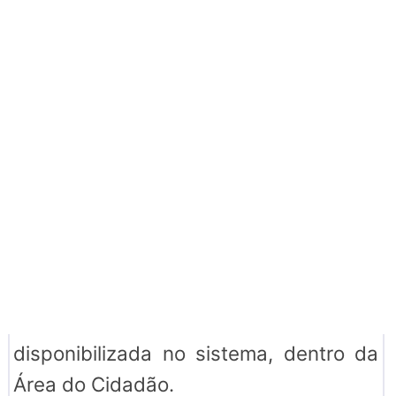
acessar o botão "Ouvidoria".
A prefeitura também disponibiliza um
sistema para gerenciar solicitações.
Faça seu cadastro para ter acesso ao
andamento de suas solicitações. Este
processo será gerenciado pelo
sistema interno da prefeitura. Acesse a
"Área do cidadão - e-SIC".
Prazo máximo de resposta: 30 dias, a
informação do e-SIC será enviada para
o endereço de e-mail cadastrado e
disponibilizada no sistema, dentro da
Área do Cidadão.