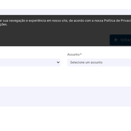
ar sua navegação e experiência em nosso site, de acordo com a nossa Política de Privac
ções.
Volta
Assunto:*