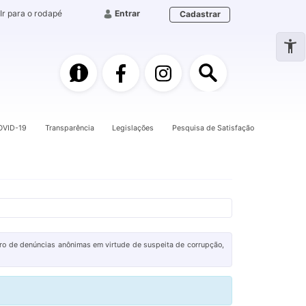
Ir para o rodapé
Entrar
Cadastrar
e-SIC
Facebook
Instagram
Pesquisa
OVID-19
Transparência
Legislações
Pesquisa de Satisfação
tro de denúncias anônimas em virtude de suspeita de corrupção,