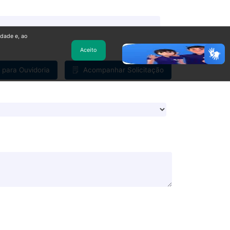
idade e, ao
Aceito
r para Ouvidoria
Acompanhar Solicitação