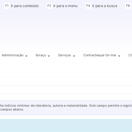
Ir para conteúdo
Ir para o menu
Ir para a busca
F1
F2
F4
F8
Administração
Ibiraçu
Serviços
Contracheque On-line
C
a indícios mínimos de relevância, autoria e materialidade. Este campo permite o regis
s campos abaixo.