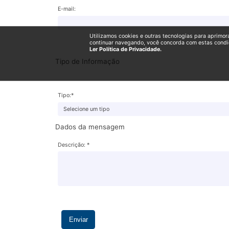
E-mail:
Utilizamos cookies e outras tecnologias para aprimor
continuar navegando, você concorda com estas condi
Ler Política de Privacidade.
Tipo de Informação
Tipo:*
Dados da mensagem
Descrição: *
Enviar