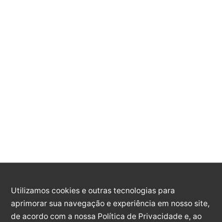
Seibert
Endereço:
Av. Conde D'Eu, 486 -
Centro, Ibiraçu - ES, CEP: 29670-000
Horário:
Segunda a Sexta, de 07h às
11h e 12h às 16h
Telefone:
(27) 99860-6080
Setor:
Ouvidoria Municipal
E-mail:
ouvidoria@ibiracu.es.gov.br
On-Line
Utilizamos cookies e outras tecnologias para
Você pode enviar sua solicitação
aprimorar sua navegação e experiência em nosso site,
através da página de ouvidoria da
de acordo com a nossa Política de Privacidade e, ao