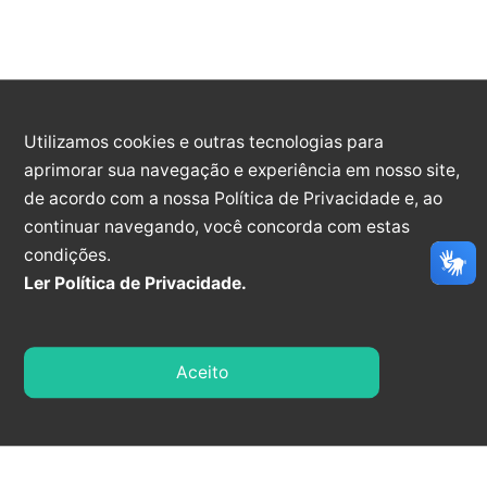
NÚMEROS ATUALIZADOS
Atualização: 27/04/2025 16:00:00
Utilizamos cookies e outras tecnologias para
aprimorar sua navegação e experiência em nosso site,
SUSPEITOS
CONFIRMADOS
DESCARTADOS
de acordo com a nossa Política de Privacidade e, ao
0
5389
13502
continuar navegando, você concorda com estas
condições.
Ler Política de Privacidade.
CURADOS
NOTIFICAÇÕES
INTERNADOS
5330
187191
0
Aceito
ÓBITOS
52