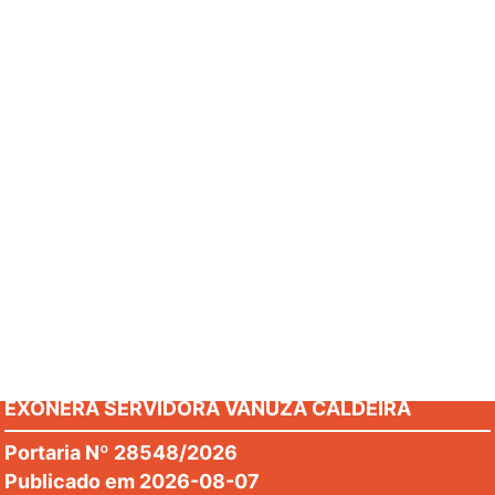
Veja mais
Legislação
Portaria Nº 28551/2026
Publicado em 2026-08-07
DISPÕE SOBRE A CONCESSÃO DE PROGRESSÃO
HORIZONTAL A SERVIDORA ROVENIA DO CARMO
Portaria Nº 28550/2026
MARTINS
Publicado em 2026-08-07
DISPÕE SOBRE A CONCESSÃO DE PROGRESSÃO
HORIZONTAL A SERVIDORA FERNANDA TEIXEIRA
Portaria Nº 28549/2026
PEREIRA
Publicado em 2026-08-07
EXONERA SERVIDORA VANUZA CALDEIRA
BORGES
Portaria Nº 28548/2026
Publicado em 2026-08-07