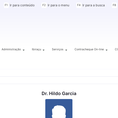
Ir para conteúdo
Ir para o menu
Ir para a busca
F1
F2
F4
F8
Administração
Ibiraçu
Serviços
Contracheque On-line
C
Dr. Hildo Garcia