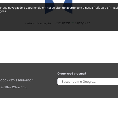
ar sua navegação e experiência em nosso site, de acordo com a nossa Política de Privac
ções.
arrow_right_alt
Período de atuação:
01/01/1931
31/12/1937
O que você procura?
70-000 - (27) 99689-8004
às 11h e 12h às 16h.