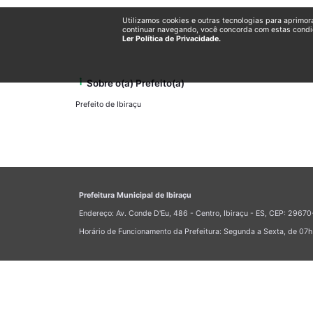
Utilizamos cookies e outras tecnologias para aprimor
continuar navegando, você concorda com estas condi
Ler Política de Privacidade.
info_i
Sobre o(a) Prefeito(a)
Prefeito de Ibiraçu
Prefeitura Municipal de Ibiraçu
Endereço: Av. Conde D'Eu, 486 - Centro, Ibiraçu - ES, CEP: 296
Horário de Funcionamento da Prefeitura: Segunda a Sexta, de 07h 