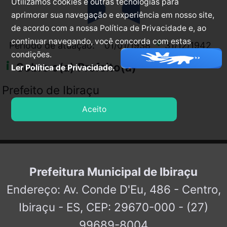
Utilizamos cookies e outras tecnologias para
aprimorar sua navegação e experiência em nosso site,
de acordo com a nossa Política de Privacidade e, ao
continuar navegando, você concorda com estas
arrow_right_alt
Período de atuação:
01/01/1938
31/12/1942
condições.
info_i
Sobre o(a) Prefeito(a)
Ler Política de Privacidade.
Prefeito de Ibiraçu
Aceito
Prefeitura Municipal de Ibiraçu
Endereço: Av. Conde D'Eu, 486 - Centro,
Ibiraçu - ES, CEP: 29670-000 - (27)
99689-8004