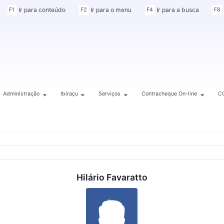
Ir para conteúdo
Ir para o menu
Ir para a busca
F1
F2
F4
F8
Administração
Ibiraçu
Serviços
Contracheque On-line
C
Hilário Favaratto