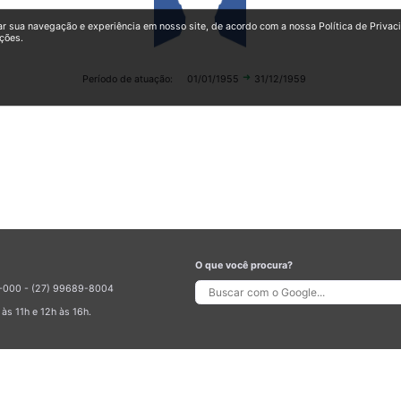
ar sua navegação e experiência em nosso site, de acordo com a nossa Política de Privac
ções.
arrow_right_alt
Período de atuação:
01/01/1955
31/12/1959
O que você procura?
70-000 - (27) 99689-8004
às 11h e 12h às 16h.