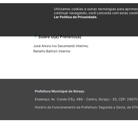
Utilizamos cookies e outras tecnologias para aprimor
continuar navegando, você concorda com estas condi
Ler Política de Privacidade.
info_i
Sobre o(a) Prefeito(a)
José Anisio Ivo Secomandi Interino;
Renatto Battisti Interino
Prefeitura Municipal de Ibiraçu
Endereço: Av. Conde D'Eu, 486 - Centro, Ibiraçu - ES, CEP: 296
Horário de Funcionamento da Prefeitura: Segunda a Sexta, de 07h 