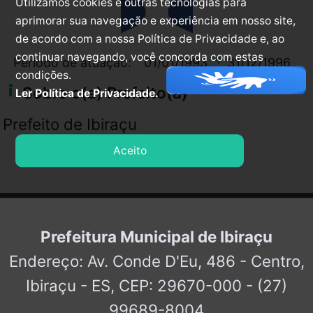
Utilizamos cookies e outras tecnologias para
aprimorar sua navegação e experiência em nosso site,
de acordo com a nossa Política de Privacidade e, ao
continuar navegando, você concorda com estas
arrow_right_alt
Período de atuação:
01/01/1993
31/12/1996
condições.
info_i
Sobre o(a) Prefeito(a)
Ler Política de Privacidade.
Prefeito de Ibiraçu
Aceito
Prefeitura Municipal de Ibiraçu
Endereço: Av. Conde D'Eu, 486 - Centro,
Ibiraçu - ES, CEP: 29670-000 - (27)
99689-8004