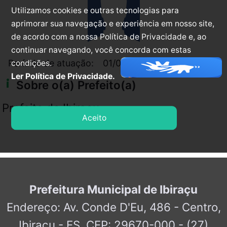
Utilizamos cookies e outras tecnologias para
aprimorar sua navegação e experiência em nosso site,
de acordo com a nossa Política de Privacidade e, ao
continuar navegando, você concorda com estas
arrow_right_alt
Período de atuação:
01/01/2005
31/12/2008
condições.
Ler Política de Privacidade.
info_i
Sobre o(a) Prefeito(a)
Prefeito de Ibiraçu
Aceito
Prefeitura Municipal de Ibiraçu
Endereço: Av. Conde D'Eu, 486 - Centro,
Ibiraçu - ES, CEP: 29670-000 - (27)