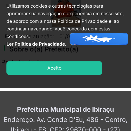
Utilizamos cookies e outras tecnologias para
aprimorar sua navegação e experiência em nosso site,
de acordo com a nossa Política de Privacidade e, ao
continuar navegando, você concorda com estas
arrow_right_alt
Período de atuação:
01/01/2025
31/12/2028
condições.
Ler Política de Privacidade.
info_i
Sobre o(a) Prefeito(a)
Prefeito de Ibiraçu
Aceito
Prefeitura Municipal de Ibiraçu
Endereço: Av. Conde D'Eu, 486 - Centro,
Ibiraçu - ES, CEP: 29670-000 - (27)